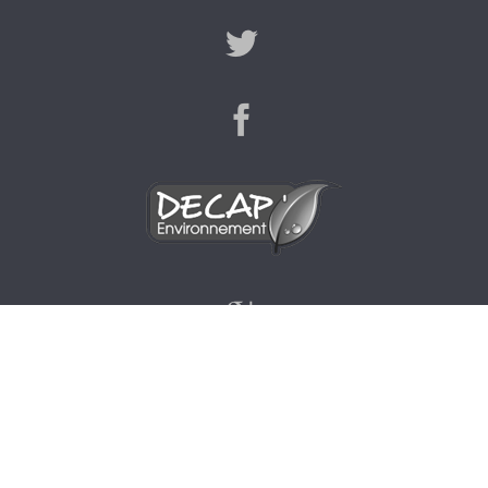
© 2026 Décap' Environnement
-
mentions
-
Création de site Remix
Web