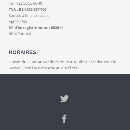
Tel : +32.56 55 66 40
TVA : BE 0822 937 706
Société à finalité sociale
Agréée RW
N° d'enregistrement : 082811
RPM Tournai
HORAIRES
Ouvert du Lundi au vendredi de 7h30 à 18h Sur rendez-vous le
Samedi Fermé le dimanche et jour fériés.